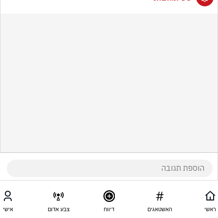
ראשי
האשטאגים
דיווח
צבע אדום
אישי