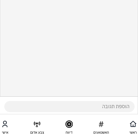
ראשי
האשטאגים
דיווח
צבע אדום
אישי