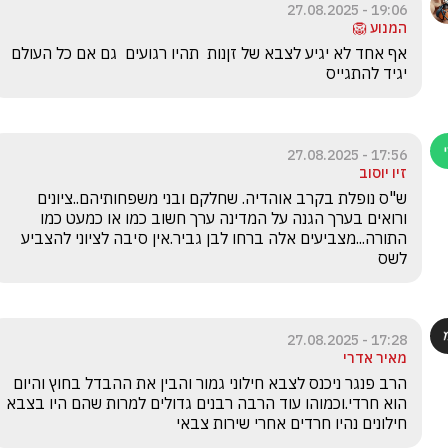
19:06 - 27.08.2025
המנוע 🦁
אף אחד לא יגיע לצבא של זןנות  תהיו רגועים  גם אם כל העולם 
יגיד להתגייס
17:56 - 27.08.2025
זיו יוסוב
ש"ס נופלת בקרב אוהדיה. שחלקם ובני משפחותיהם..ציונים 
ורואים בערך הגנה על המדינה ערך חשוב כמו או כמעט כמו 
התורה...מצביעים אלה ברחו לבן גביר.אין סיבה לציוני להצביע 
לשס
17:28 - 27.08.2025
מאיר אדרי
הרב פנגר ניכנס לצבא חילוני גמור והבין את ההבדל בחוץ והיום 
הוא חרדי.וכמוהו עוד הרבה רבנים גדולים למרות שהם היו בצבא 
חילונים נהיו חרדים אחרי שירות צבאי