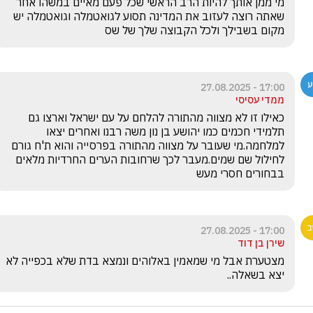
מי ממן אותך להיות הרב הראשי שכל פעם מאיים במשהו אחר 
שאתה רוצה לעזוב את המדינה תסוע לגואטמלה וגואטמלה יש 
מקום בשבילך ולכל הקבוצה שלך של שס
17:00 - 27.08.2025
ממדי עסיסי
כאילו זו לא מצווה מהתורה להלחם על עם ישראל וארצו גם 
תלמידי חכמים כמו יהושע בן נון משה רבנו ואחרים יצאו 
למלחמה.מי שעובר על מצווה מהתורה בפרסייה והוא ת'ח גורם 
לחילול שם שמים.מעבר לכך שרחובות הערים החרדיות מלאים 
בבחורים חסרי מעש
17:00 - 27.08.2025
שירן בן דוד
מצטערת אבל מי שמאמין באלוהים ונמצא בדת שלא בכפייה לא 
יצא בשאלה.. 