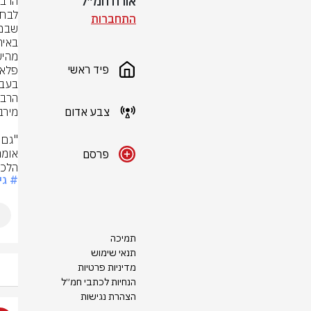
אורח חמ״ל
התחברות
מהיש
פיד ראשי
פלאש 90, חיים
צבע אדום
פרסם
הלכו
# גי
תמיכה
תנאי שימוש
מדיניות פרטיות
הנחיות לכתבי חמ״ל
הצהרת נגישות