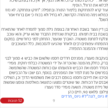
ישראל". "יכולים הסוהרים לכלוא את הגוף, אך אין כוח בעולם שיכול 
עוד קרא להתחזקות בלימוד התורה ובתפילה: "חזקו ונתחזקה. לא נזוז 
כמלוא נימה מהתורה הקדושה, לא בחיל ולא בכוח כי אם ברוחי אמר 
בן דיין נעצר בשבת האחרונה בצומת גילת סמוך לתפרח לאחר שהתארח 
בשבת בבית חמותו. בביקורת שגרתית התברר שהוא עריק והוא עוכב 
ונלקח לתחנת משטרה. האברך שנעצר, התחתן לפני כחודשיים. במקום 
התפתחו עימותים רבים ולאחר שהגיעו להסכמות, כלל המעוכבים 
בעקבות מעצרו, מפגינים חרדים חסמו שלשום את כביש 4 סמוך לבני 
ברק, כחלק מהפגנה שהוכרזה על ידי המשטרה כבלתי חוקית. מפירי 
הסדר חסמו את הכביש והתעמתו עם כוחות המשטרה שהשתמשה 
בפרשים על מנת לפזר את המפגינים. בנוסף, הם ישבו על הכבישים 
וסיכנו את חייהם וחסמו בגופם רכבים ואת משתמשי הדרך וכן, השליכו 
אבנים על הכוחות. שני שוטרים נפצעו כתוצאה מאלימות ונופצו שמשות 
של ניידת משטרה. תשעה מפירי סדר נעצרו
צילום: פלאש 90, חיים כהן
# גיוס_לצה"ל
# גיוס_חרדים
9
52 תגובות