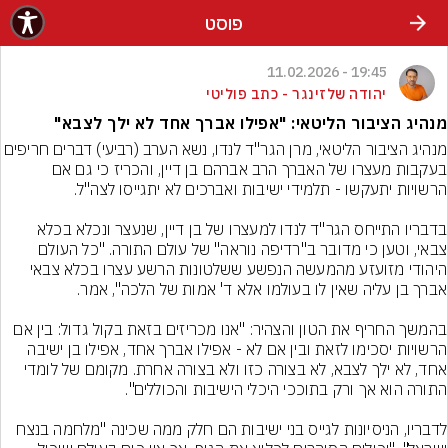
פוסט
19:45 - 11.02.2026
יהודה שלזינגר - כתב פוליטי
מנהיג הציבור הליטאי: "אפילו אברך אחד לא ילך לצבא"
מנהיג הציבור הליטאי, מרן הגר"ד לנדו, נשא הערב (רביעי) דברים ח
בעקבות מעצרו של האברך הרב אברהם בן דיין, והכריז כי גם אם 
בדבריו התייחס הגר"ד לנדו למעצרו של בן דיין, שנעצר ונכלא בכלא 
צבאי, וטען כי מדובר ב"רדיפה נוראה" של עולם התורה. "כל העולם 
היהודי מזועזע מהמעשה הנפשע ששלטונות הרשע עצרו בכלא צבאי 
בהמשך החריף את הטון והצהיר: "אנו מכריזים בזאת בקול גדול: בין אם 
הרשויות יסכימו לזאת ובין אם לא - אפילו אברך אחד, אפילו בן ישיבה 
אחד, לא ילך לצבא, לא בצורה כזו ולא בצורה אחרת. מקומם של לומדי 
לדבריו, הניסיונות לגייס בני ישיבות הם חלק ממה שכינה "מלחמה בנצח 