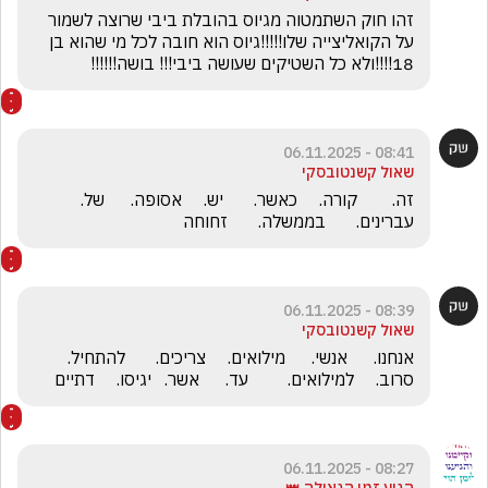
זהו חוק השתמטוה מגיוס בהובלת ביבי שרוצה לשמור 
על הקואליצייה שלו!!!!!גיוס הוא חובה לכל מי שהוא בן 
18!!!!ולא כל השטיקים שעושה ביבי!!! בושה!!!!!!
08:41 - 06.11.2025
שאול קשנטובסקי
זה.        קורה.     כאשר.       יש.     אסופה.      של.    
עברינים.       בממשלה.       זחוחה
08:39 - 06.11.2025
שאול קשנטובסקי
אנחנו.      אנשי.      מילואים.     צריכים.       להתחיל.      
סרוב.     למילואים.         עד.      אשר.   יגיסו.     דתיים
08:27 - 06.11.2025