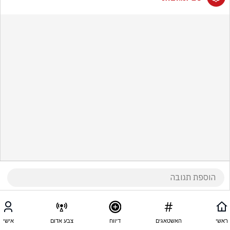
ראשי
האשטאגים
דיווח
צבע אדום
אישי