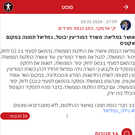
פוסט
17:09 - 18.03.2024
יקי אדמקר, כתב כנסת וחרדים
אושר במליאה: משרד המודיעין יבוטל, גמליאל תמונה במקום
אקוניס
מליאת הכנסת אישרה את ה
יסוד: הממשלה, לבטל את משרד המודיעין. עוד אושרה
בהתאם לסעיף 31(א) לחוק יסוד: הממשלה, לשנות את חלוקת 
התפקידים ולקבוע כי השרה גילה גמליאל תחדל לכהן כשרת המודיעין, 
וכן למנותה לשרת החדשנות, המדע והטכנולוגיה, במקום השר אופיר 
אקוניס, שכהונתו בממשלה נפסקה בהתאם לסעיף 22(ג) לחוק יסוד: 
הממשלה, עם קבלת החלטת הממשלה בדבר מינויו לתפקיד הקונסול 
33 חברי כנסת תמכו באישור ההחלטות, ללא מתנגדים או נמנעים
# גילה_גמליאל
1
16 תגובות
16 תגובות