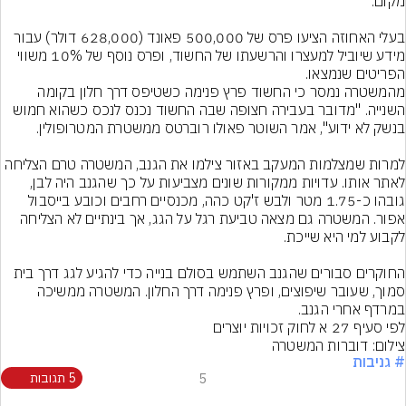
בעלי האחוזה הציעו פרס של 500,000 פאונד (628,000 דולר) עבור 
מידע שיוביל למעצרו והרשעתו של החשוד, ופרס נוסף של 10% משווי 
הפריטים שנמצאו.
מהמשטרה נמסר כי החשוד פרץ פנימה כשטיפס דרך חלון בקומה 
השנייה. "מדובר בעבירה חצופה שבה החשוד נכנס לנכס כשהוא חמוש 
למרות שמצלמות המעקב באזור צילמו את הגנב, המשטרה טרם הצליחה 
לאתר אותו. עדויות ממקורות שונים מצביעות על כך שהגנב היה לבן, 
גובהו כ-1.75 מטר ולבש ז'קט כהה, מכנסיים רחבים וכובע בייסבול 
אפור. המשטרה גם מצאה טביעת רגל על הגג, אך בינתיים לא הצליחה 
החוקרים סבורים שהגנב השתמש בסולם בנייה כדי להגיע לגג דרך בית 
סמוך, שעובר שיפוצים, ופרץ פנימה דרך החלון. המשטרה ממשיכה 
במרדף אחרי הגנב.
לפי סעיף 27 א לחוק זכויות יוצרים
צילום: דוברות המשטרה
# גניבות
5
5 תגובות