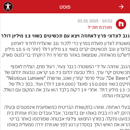
פוסט
10:52 - 01.01.2025
מערכת חמ״ל
גנב לונדוני פרץ לאחוזה ויצא עם תכשיטים בשווי 13 מיליון דולר
משטרת לונדון פועלת במרץ כדי ללכוד גנב שהצליח לחדור לארמון 
בלונדון וגנב תכשיטים יקרים בשווי 13 מיליון דולר (יותר מ-10.5 מיליון 
הגנב, שזוהה על ידי המשטרה כגבר צעיר, רעול פנים, הצליח לאסוף 
תכשיטים יקרי ערך, כולל טבעת יהלום 10.73 קראט, טבעות יהלום של 
"De Beers", עגילי פרפר קתרין וואנג, שרשרת "Niloticus Lumiere" 
תיקים בשווי 150,000 פאונד (189,000 דולר) ועוד, בסך כולל של 
כ-13 מיליון דולר. אחרי 19 דקות בלבד הוא עזב את המקום עם השלל, 
בעלי האחוזה, שזוהו בתקשורת הבריטית כמשפיענית אינסטגרם ובעלה 
היזם, לא היו בבית באותו יום בדצמבר, אבל עובדים נוכחו ועוזרת בית 
כמעט נתקלה בפורץ החמוש. צילומי אבטחה שפורסמו באתר בריטי 
הראו את האיש הולך במסדרון רגע לפני שעוזרת ירדה ממעלית באותו 