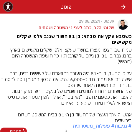
פוסט
06:39 - 29.08.2024
שלומי הלר, כתב לענייני משטרה ושטחים
כשסבא עקץ את סבתא: בן 81 חשוד שגנב אלפי שקלים
מקשישים
שני תושבי הצפון נעצרו בחשד שעקצו אלפי שקלים מקשישים בארץ - 
בהם, גבר בן 81, בן גילם של קורבנותיו, כך חושפת המשטרה היום 
על פי החשד, בן ה-81 היה מעורב בהונאתם של קשישים רבים, בהם 
אישה בת 85 ממנה גנב כ-6,000 שקל. את הכסף המזומן ניסה להסתיר 
שני החשודים התחזו לגורמים רשמיים של בנקים ודרשו מהקורבנות 
להעביר את כספם לחשבון "מאובטח", או לחילופין למסור את כרטיסי 
אמש, הוארך מעצרו של החשוד בן ה-81 בבית המשפט השלום 
בירושלים.
# גניבות
# פעילות_משטרתית
3
5 תגובות