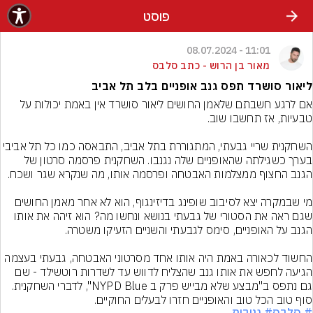
פוסט
11:01 - 08.07.2024
מאור בן הרוש - כתב סלבס
ליאור סושרד תפס גנב אופניים בלב תל אביב
אם לרגע חשבתם שלאמן החושים ליאור סושרד אין באמת יכולות על 
השחקנית שריי גבעתי, המתגוררת בתל אביב, התבאסה כמו כל תל א
בערך כשגילתה שהאופניים שלה נגנבו. השחקנית פרסמה סרטון של 
מי שבמקרה יצא לסיבוב שופינג בדיזינגוף, הוא לא אחר מאמן החושים 
שגם ראה את הסטורי של גבעתי בנושא ונחשו מה? הוא זיהה את אותו 
החשוד לכאורה באמת היה אותו אחד מסרטוני האבטחה, גבעתי בעצמה 
הגיעה לחפש את אותו גנב שהצליח לדווש עד לשדרות רוטשילד - שם 
גם נתפס ב"מבצע שלא מבייש פרק ב NYPD Blue", לדברי השחקנית. 
סוף טוב הכל טוב והאופניים חזרו לבעלים החוקיים.
# סלבס
# גניבות