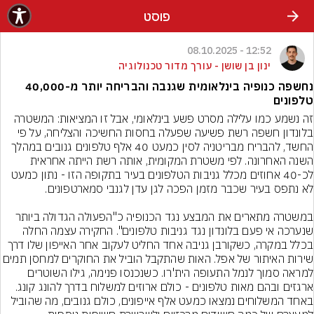
פוסט
12:52 - 08.10.2025
ינון בן שושן - עורך מדור טכנולוגיה
נחשפה כנופיה בינלאומית שגנבה והבריחה יותר מ-40,000
טלפונים
זה נשמע כמו עלילה מסרט פשע בינלאומי, אבל זו המציאות: המשטרה 
בלונדון חשפה רשת פשיעה שפעלה בחסות החשיכה והצליחה, על פי 
החשד, להבריח מבריטניה לסין כמעט 40 אלף טלפונים גנובים במהלך 
השנה האחרונה. לפי משטרת המקומית, אותה רשת הייתה אחראית 
לכ-40 אחוזים מכלל גניבות הטלפונים בעיר בתקופה הזו - נתון כמעט 
במשטרה מתארים את המבצע נגד הכנופיה כ"הפעולה הגדולה ביותר 
שנערכה אי פעם בלונדון נגד גניבות טלפונים". החקירה עצמה החלה 
בכלל במקרה, כשקורבן גניבה אחד החליט לעקוב אחר האייפון שלו דרך 
שירות האיתור של אפל. האות שהתקבל הוביל את החוקרים למחסן תמ
למראה סמוך לנמל התעופה הית'רו. כשנכנסו פנימה, גילו השוטרים 
ארגזים ובהם מאות טלפונים - כולם ארוזים למשלוח בדרך להונג קונג. 
באחד המשלוחים נמצאו כמעט אלף אייפונים, כולם גנובים, מה שהוביל 