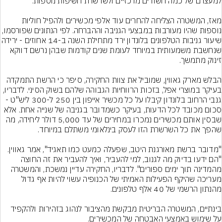
מאז, המשטרה הצליחה להחרים עוד אלפי מכשירים ולהפיל חוליות 
נוספות שהיו מעורבות במבצעי הגניבה וההברחה. לפי הנתונים שפורסמו, 
שיעור גניבות הטלפונים בלונדון ירד מתחילת השנה ב
שנחשבת משמעותית במיוחד לעומת שנים קודמות שבהן נרשם דווקא 
הבלש מארק גאווין, שמוביל את צוות החקירה, סיפר כי הרשת התמקדה 
בעיקר במוצרי אפל, בזכות הרווחיות הגבוהה שלהם בשוק הסיני. לדבריו, 
גנבי הרחוב בלונדון קיבלו על כל מכשיר אייפון בין 250 ל-300 ליש"ט - 
סכום מכובד לכל הדעות, בעיקר כשמדובר בגניבה של שנייה אחת. אלא 
שבסין אותם מכשירים נמכרו במחירים של עד 5,000 דולר ליחידה, מה 
"מדובר ברשת מאורגנת היטב, שפעלה כמעט כמו תאגיד", אמר גאווין. 
"הם ידעו בדיוק מה לגנוב, למי להעביר, ואיך להעביר את זה החוצה 
מהמדינה תוך ימים ספורים". לדבריו, החקירה עדיין נמשכת, והמשטרה 
מעריכה שהיקף הפעילות האמיתי של הכנופיה עשוי להיות אף גדול 
בינתיים, המשטרה הבריטית מבקשת מהציבור לנהוג בזהירות ולהקפיד 
על שימוש באמצעי האבטחה של המכשירים.