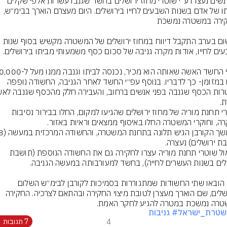
שתי נשים נעצרו ע״י שוטרי מחוז ירושלים בחשד שגנבו עשרות אלפי שקלים 
מביתו של אדם בשנות השבעים לחייו בירושלים. היום מעצרם הוארך בבימ״ש, 
שלשום בערב התקבל דיווח במחוז ירושלים של המשטרה מקשיש בסוף שנות 
ש״ח במזומן- כך לדבריו. בנוסף עפ״י החשד לאחר הגניבה, החשודה נופפה 
שוטרי תחנת מוריה של מחוז ירושלים שהגיעו למקום, החלו בבירור נסיבות 
אתמול שוטרי תחנת מוריה עצרו לחקירה גם את החשודה הנוספת (תושבת 
היום הובאו שתי החשודות שמתגוררות בסמיכות לקורבן לבימ״ש השלום 
בירושלים, שם הוארך מעצרן לטובת מיצוי החקירה ובהתאם לצרכיה. החקירה 
רה נמשכת במטרה להגיע לחקר האמת.
שטרת_ישראל
# גניבות
4
7 תגובות