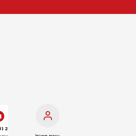
2 נשים נעצרו בחשד שגנבו עשרות אלפי ש"ח מביתו של אדם מבוגר