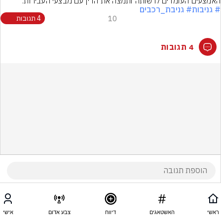
האמצעים העומדים לרשותה ותמצה את הדין עם מבצעי העבירות.
# גניבות
# גניבת_רכבים
10
4 תגובות
4 תגובות
ראשי
האשטאגים
דיווח
צבע אדום
אישי