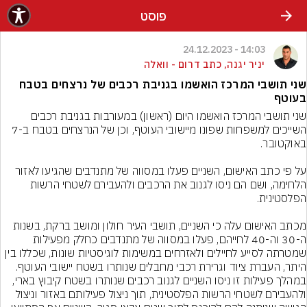
פוסט
14:03 - 24.12.2023
יניר יגנה, כתב דרום - וואלה
שני תושבי המרכז הואשמו בגניבת רכבים של נרצחים בטבח
בעוטף
שני תושבי המרכז הואשמו היום (ראשון) במעורבות בגניבת רכבים 
השייכים למשפחות שפונו מיישובי העוטף, וכן של הנרצחים בטבח ב-7 
על פי כתב האישום, השניים פעלו במסווה של מתנדבים שהגיעו לאזור 
הלחימה, ושם הם ניסו לגנוב את הרכבים ולהעבירם לשטחי הרשות 
מכתב האישום עלה כי השניים, תושבי העיר חולון ומושב ברקת, בשנות 
ה-30 וה-40 לחייהם, פעלו במסווה של מתנדבים כחלק מפעילות 
שמטרתה לסייע לחיילים ולאזרחים במשימות לוגיסטיות שונות, שכללו בין 
היתר, העברת ציוד וגרירת רכבי מחבלים שנותרו בשטח יישובי העוטף.
במהלך פעילות זו ניסו השניים לגנוב רכבים שנותרו בשטח קיבוץ בארי, 
ולהעבירם לשטחי הרשות הפלסטינית, תוך ניצול פעילותם באזור וניצול 