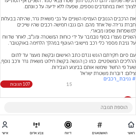
הגישה שניתנה להם להיכנס לתוך שטח צבאי סגור. השניים אף הסתייעו 
את הרכבים הגנובים העמיסו השניים על גבי 
חברת גרירה של אחד מהם. הם גנבו חמישה רכבים שהיו שייכים 
למשפחות שפונו מבארי.
השניים נעצרו בסוף נובמבר על ידי כוחות המשטרה ומג"ב, לאחר שדווח 
עם סיום חקירתם הוגש נגדם כתב האישום ובקשת מעצר עד לתום 
ההליכים המשפטיים. כמו כן
שעל פי החשד שימשו אותם בביצוע העבירות.
צילום: דוברות משטרת ישראל
# גניבת_רכבים
15
107 תגובות
107 תגובות
ראשי
האשטאגים
דיווח
צבע אדום
אישי