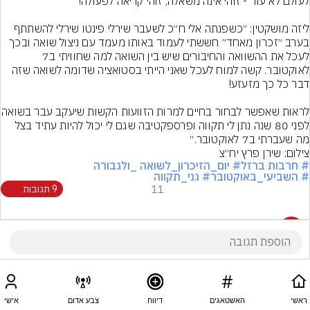
ליזה מושקטין: ״כשפנתה אלי ח״כ לשעבר שירלי פינטו שירלי להשתתף 
בערב ״זכרון מאחד״ חששתי לעמוד באותו מעמד עם ניצול שואה ובכך 
לעכל את ההשוואה והחיבורים שיש בין השואה למה שחוויתי ב7 
לאוקטובר. קשה למוח לעכל שאני הייתי בסטואציה שדומה לשואה שזה 
לראות שאפשר לבחור בחיים למרות הז
לפני 80 שנה נתן לי תקווה ופרספקטיבה שגם לי יכול להיות עתיד בצל 
מה שעברתי ב7 לאוקטובר.״
צילום: שירן פרץ יח״צ
# חרבות ברזל
# יום_הזיכרון_לשואה _ולגבורה
# השביעי_באוקטובר
# גני_תקווה
11
9 תגובות
9 תגובות
ראשי
האשטאגים
דיווח
צבע אדום
אישי