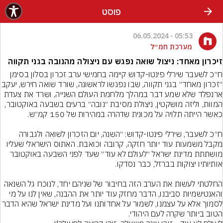
פוסט
05:53 - 06.05.2024
מערכת חמ״ל
זיכרון מאחד: ניצול שואה נפגש עם ניצולה מהנובה בגני תקווה
ח״כ לשעבר שירלי פינטו-קדוש קיימה בחמישי ערב זכרון בסלון בסימן 
״זכרון מאחד״ בגני תקווה, שבו נפגשו לראשונה, שורד ש
ארנפלד שלא שמע דבר במהלך מלחמת העולם השנייה, ושרד את צעדת 
המוות, וליזה מושקטין, ניצולת מסיבת ״נובה״ ברעים בשבעה באוקטובר, 
ח״כ לשעבר, שירלי פינטו-קדוש: ״השנה, יום הזכרון לשואה ולגבורה 
מקבל משמעות עוד יותר חזקה, קרובה וכואבת. האתוס הישראלי שעליו 
מושתתת מדינת ישראל ״לעולם לא עוד״ שעד לפני השבעה באוקטובר 
החלטתי לעשות את הערב הזה בחיבור של שניהם יחד, לנוכח גל השנאה 
והאנטישמיות סביבנו, הדבר מחזק עוד יותר את ההבנה, שאין לנו על מי 
לסמוך אלא על עצמנו, לשמור על אחדותנו ועל מדינת ישראל ש