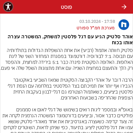
פוסט
17:58 - 03.10.2024
מערכת חמ"ל ספורט
אוהד סלטיק הגיע עם דגל פלסטין למשחק, המשטרה עצרה
אותו בכוח
סלטיק חוותה אתמול (רביעי) את אחת ההשפלות הגדולות בתולדותיה 
עם תבוסה 7:1 לבורוסיה דורטמונד במסגרת המחזור השני של ליגת 
האלופות. האלופה הסקוטית פיגרה כבר 5:1 בירידה למחצית, וההפסד 
הרבה דובר על אוהדי הקבוצה הסקוטית שמאז השביעי באוקטובר 
הגבירו אף יותר את תמיכתם בצד הפלסטיני במלחמה עם הנפת דגלי 
פלסטין ביציעים, כשאתמול הצטרפו גם דגלי לבנון בעקבות החזית 
באופ"א ובמספר ליגות רואים בשימוש של דגלי לאום או סממנים 
פוליטיים כדבר אסור, וביציעים בדורטמונד המשטרה הגרמנית לקחה את 
זה צעד קדימה כשעצרה באגרסיביות את אחד מאוהדי סלטיק שנשא 
עמו את דגל פלסטין ליציע. בתיעוד, כפי שניתן לראות, השוטרים לוקחים 