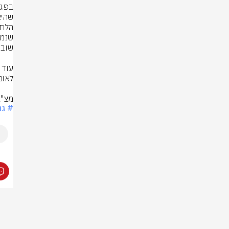
מצ"ב
# גר