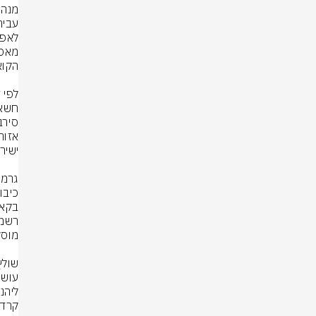
ליהנ
קרדי