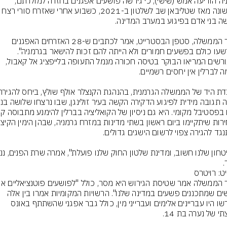
גרמניה הודיעה אמש (שישי), כי גירשה פושעים אפגנים בחזרה למולדתם, 
לראשונה מאז שטליבאן שב לשלטון ב-2021, כשבוע אחרי שאז
דובר הממשלה, סטפן הבסטרייט, אמר לכתבים ש-28 האזרחים האפגנים 
"הורשעו כולם בפשעים חמורים ולא הייתה להם זכות להישאר בגרמניה". 
המגורשים המריאו הבוקר בטיסה חכורה מנמל התעופה בלייפציג אל קאבול, 
.
ט: רויטרס
לאנשים שמתכננים פשעים במדינה שלנו". הרשויות המקומיות אמרו בין אלה 
שגורשו היו עבריינים אלימים ועברייני מין, כולל גבר אפגני שהשתתף באונס 