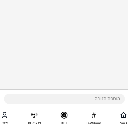
ראשי
האשטאגים
דיווח
צבע אדום
אישי