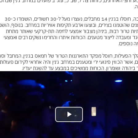
עד כה, חוסלו בג׳נין 14 מחבלים, נעצרו מעל ל-30 חשודים, הושמדו כ-30 
תשתיות טרור רבות, ביניהן מצבור אמצעי לחימה תת-קרקעי שאותר מתחת 
למסגד ומעבדה לייצור מטענים. הכוחות איתרו והחרימו נשקים רבים ואמצעי 
 ביהודה ושומרון. הכוחות ממשיכים במבצע עד להשגת יעדיו.
Play
Video