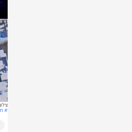
צילו
# חר