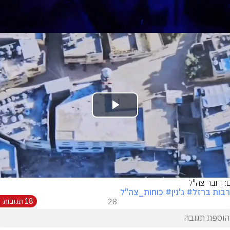
Play
Video
ם: דובר צה"ל
בות ברזל
# ג'נין
# כוחות_צה"ל
28
18 תגובות