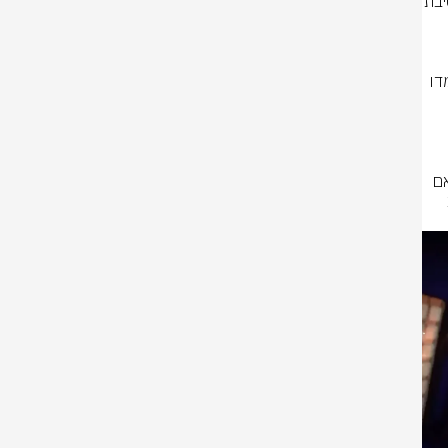
בשבוע וחצי האחרונים, כוחות צה״ל, שב״כ, ומג״ב פועלים במרחב ג׳נין שבחטיבת 
מטענים שהוטמנו בצירים, ובוצעו ארבע תקיפות אוויריות במרחב. בנוסף, הושמדו 
במהלך הפעילות, חוסל מפקד התארגנות הטרור של חמאס בג׳נין, המחבל וסאם 
חאזם, אשר הכווין פיגועי ירי ומטענים במרחב ג׳נין והיה אחראי לקידום פעולות 