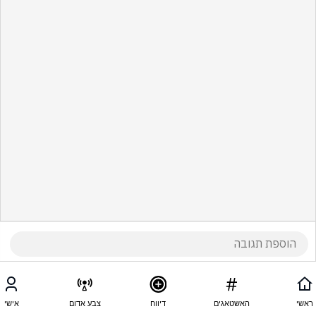
ראשי
האשטאגים
דיווח
צבע אדום
אישי