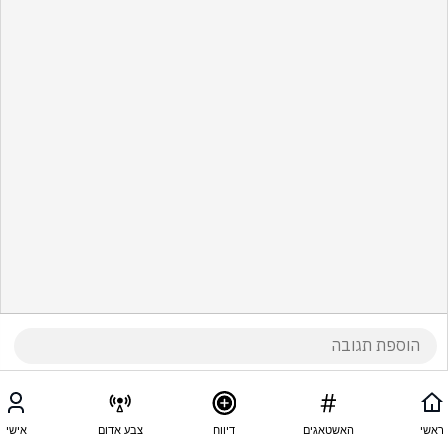
ראשי
האשטאגים
דיווח
צבע אדום
אישי