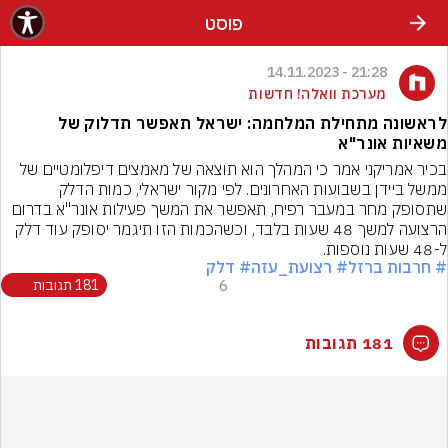
פוסט
21:28 - 14.11.2023
מערכת וואלה! חדשות
לראשונה מתחילת המלחמה: ישראל תאפשר תדלוק של
משאיות אונר"א
בכיר אמריקני אמר כי המהלך הוא תוצאה של מאמצים דיפלומטיים של 
ממשל ביידן בשבועות האחרונים. לפי מקור ישראלי, כמות הדלק 
שתסופק מחר במעבר רפיח, תאפשר את המשך פעילות אונר"א בדרום 
הרצועה למשך 48 שעות בלבד, וכשהכמות הזו תיגמר יסופק עוד דלק 
ל-48 שעות נוספות.
# חרבות ברזל
# רצועת_עזה
# דלק
6
181 תגובות
181 תגובות