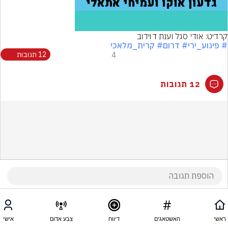
קרדיט: אודי סגל וענת דוידוב
# פיגוע_ירי
# דרום
# קרית_מלאכי
4
12 תגובות
12 תגובות
ראשי
האשטאגים
דיווח
צבע אדום
אישי