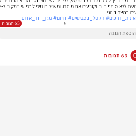
ים במצב בינוני.
ונות_דרכים
# הקטל_בכבישים
# דרום
# מגן_דוד_אדום
5
65 תגובות
65 תגובות