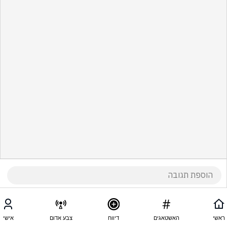
ראשי
האשטאגים
דיווח
צבע אדום
אישי