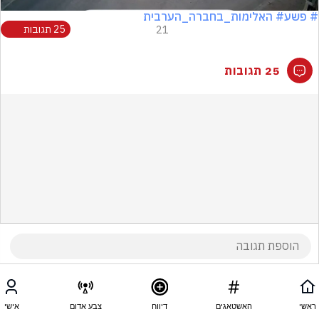
# פשע
# האלימות_בחברה_הערבית
21
25 תגובות
25 תגובות
ראשי
האשטאגים
דיווח
צבע אדום
אישי