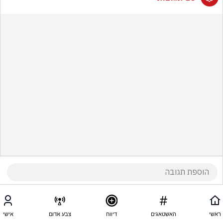
ראשי
האשטאגים
דיווח
צבע אדום
אישי