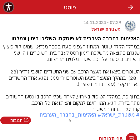
פוסט
07:29 - 14.11.2024
משטרת ישראל
האלימות בחברה הערבית לא פוסקת: השליכו רימון ונמלטו
במהלך הלילה שוטרי המחוז הצפוני פעלו בכפר מנדא, ושמעו קול פיצוץ 
שנגרם כתוצאה מהשלכת רימון רסס לעבר בית, השוטרים זיהו שני 
השוטרים ביצעו את מעצר הרכב עם שני החשודים תושבי זרזיר (23 
ו-28). במהלך המעצר ביצעו השוטרים ירי ממנו נפגע אחד החשודים 
בתוך כך, במהלך הטיפול באירוע, לאחר שכלי הרכב בו נסעו החשודים 
נותר בזירה, הגיע המון זועם למקום והציתו את כלי הרכב.
קרדיט: דוברות המשטרה
# משטרת_ישראל
# האלימות_בחברה_הערבית
6
15 תגובות
15 תגובות