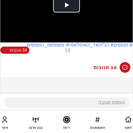
Play
Video
# חטופים
# הג'יהאד_האיסלאמי
# משפחות_החטופים
18
34 תגובות
34 תגובות
ראשי
האשטאגים
דיווח
צבע אדום
אישי