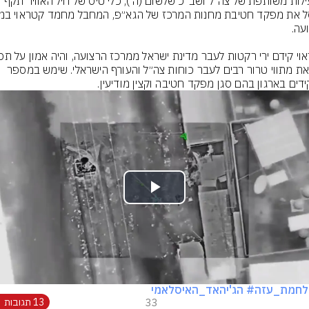
בפעילות משותפת של צה״ל ושב״כ שלשום (ה׳), כלי טיס של חיל האוויר תקף 
והוצאת מתווי טרור רבים לעבר כוחות צה״ל והעורף הישראלי. שימש במספר 
דים בארגון בהם סגן מפקד חטיבה וקצין מודיעין.
Play
Video
לחמת_עזה
# הג'יהאד_האיסלאמי
33
13 תגובות