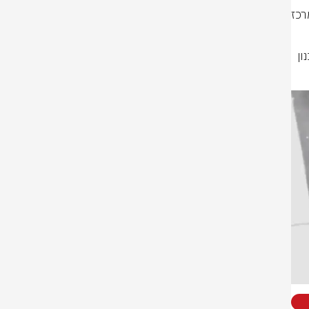
וחיסל את מפקד חטיבת מחנות המרכז של הגא״פ, המחבל מחמד קטראוי במרכז 
קטראוי קידם ירי רקטות לעבר מדינת ישראל ממרכז הרצועה, והיה אמון על תכנון 