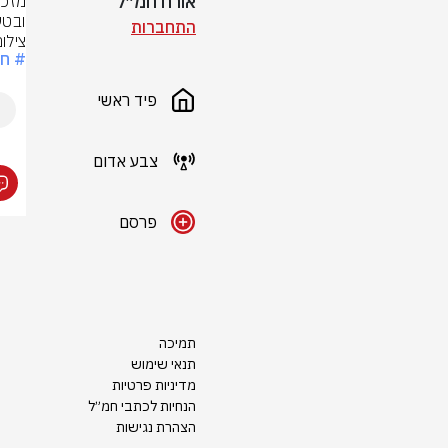
אורח חמ״ל
ובטע
התחברות
צילום: לפי 
# חר
פיד ראשי
צבע אדום
פרסם
תמיכה
תנאי שימוש
מדיניות פרטיות
הנחיות לכתבי חמ״ל
הצהרת נגישות