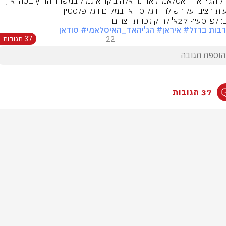
מזכ"ל הג'יהאד האסלאמי זיאד נח'אלה ביקר אתמול במשרד החוץ בטהראן, 
ות הציבו על השולחן דגל סודאן במקום דגל פלסטין.
סעיף 27א' לחוק זכויות יוצרים
בות ברזל
# איראן
# הג'יהאד_האיסלאמי
# סודאן
22
37 תגובות
37 תגובות