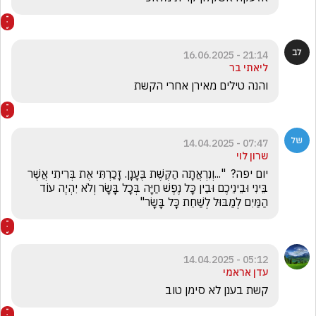
21:14 - 16.06.2025
ליאתי בר
והנה טילים מאירן אחרי הקשת
07:47 - 14.04.2025
שרון לוי
יום יפה?  "...וְנִרְאֲתָה הַקֶּשֶׁת בֶּעָנָן. זָכַרְתִּי אֶת בְּרִיתִי אֲשֶׁר 
בֵּינִי וּבֵינֵיכֶם וּבֵין כָּל נֶפֶשׁ חַיָּה בְּכָל בָּשָׂר וְלֹא יִהְיֶה עוֹד 
הַמַּיִם לְמַבּוּל לְשַׁחֵת כָּל בָּשָׂר"
05:12 - 14.04.2025
עדן אראמי
קשת בענן לא סימן טוב