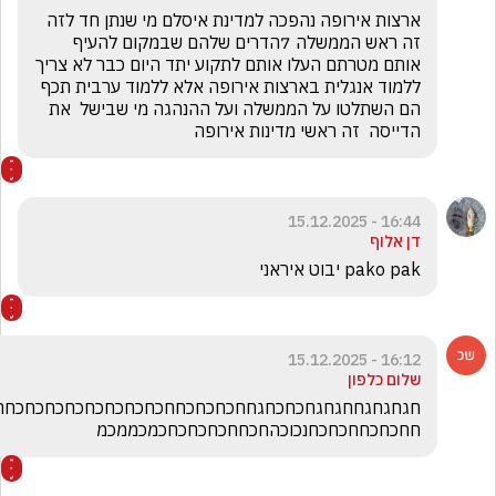
ארצות אירופה נהפכה למדינת איסלם מי שנתן חד לזה 
זה ראש הממשלה 7הדרים שלהם שבמקום להעיף 
אותם מטרתם העלו אותם לתקוע יתד היום כבר לא צריך 
ללמוד אנגלית בארצות אירופה אלא ללמוד ערבית תכף 
הם השתלטו על הממשלה ועל ההנהגה מי שבישל  את 
הדייסה  זה ראשי מדינות אירופה 
16:44 - 15.12.2025
דן אלוף
pako pak יבוט איראני
16:12 - 15.12.2025
שלום כלפון
חגחגחגחחגחגחכחכחגחחכחכחכחחכחכחכחכחכחכחכחכחחכחכ
חחכחכחחכחכחנכוכהחכחחכחכחכחכמכממכמ