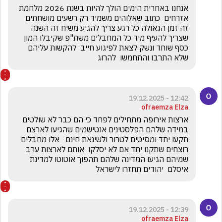
אנחנו באחרית הימים הולך להיות בשנת 2026 מלחמת 
אזרחים  כתוב שאלוהים משמיד רק רשעים מושחתים  
זה זמן הגאולה כל רגע צריך להגיע משיח זה השנה 
שצריך להעיף מיד כל המחבלים משת"פ שקיבלו המון 
כסף שוחד ונשק לצאת לפיגוע חייב  להקשות עליהם 
שלא התרבו והתחמשו  להרוג 
12:42 - 19.12.2025
ofraemza Elza
ארצות אירופה מתחילים לפחד כי הם כבר לא שולטים 
במידה שלהם הפלסטינים אנטישמים שהגיעו לארצם 
תקעו יתד ומסיטים לטרור ולשינאת חינם   אלו מחבלים 
רוצחים שתקנו יתד אם לא יסלקו  אותם לארצות ערב 
שמיהם הגיעו המדינה שלהם תהפוך אוטוטו למדינת 
איסלם  יהודים תחזרו לישראל 
12:39 - 19.12.2025
ofraemza Elza