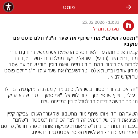
פוסט
13:33 - 25.02.2026
מערכת חמ״ל
"נמסטה ושלום": מודי שיתף את שער ה"ג'רוזלם פוסט עם
עוקביו
קבלת פנים חמה עוד לפני הטקס הרשמי: ראש ממשלת הודו, נרנדרה 
מודי, נחת היום (רביעי) בישראל לביקור ממלכתי רב-חשיבות, ובחר 
לפתוח את ביקורו במחווה דיגיטלית יוצאת דופן. מודי שיתף עם 106 
מיליון עוקביו ברשת X (טוויטר לשעבר) את שער עיתון ה"ג'רוזלם פוסט" 
"זהו אכן ביקור היסטורי בישראל", כתב מודי, מנהיג הדמוקרטיה הגדולה 
בעולם, בציוץ שהפך תוך דקות לוויראלי. "אני סמוך ובטוח שהוא יעניק 
השער המיוחד, אותו שיתף מודי מחשבונו של עורך העיתון צביקה קליין, 
הציג את דיוקנו של המנהיג ההודי לצד הכותרות "נמסטה" ו"שלום" 
בעברית. תחת הכותרת "שתי אומות עתיקות פותחות פר