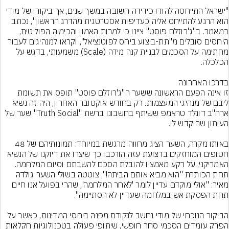
"ישראל התייחסה להודו כידידה חשובה במשך שנים, אך ביקורו של מודי 
הוא הרגע להתייחס אליה כעדיפות אסטרטגית מהדרג הראשון", נכתב 
במאמר. ב"ג'רוזלם פוסט" ציינו כי למרות האמון והכימיה הפוליטית, 
היחסים סובלים מ"תת-ביצוע ביחס לפוטנציאל", וקראו למנהיגים לעבור 
מחתימה על הסכמים לבניית קנה מידה (Scale) משמעותי, בדגש על 
זו אינה הפעם הראשונה ששער ה"ג'רוזלם פוסט" תופס את תשומת 
ליבם של מנהיגי המעצמות. רק בחודש אוקטובר האחרון, היה זה נשיא 
ארה"ב דונלד טראמפ ששיתף בחשבונו ברשת "Truth Social" שער של 
באותו מקרה, השער הציג מחווה מרגשת במיוחד: תמונותיהם של 48 
חטופים המוחזקים ברצועת עזה הורכבו כך שיצרו את דיוקנו של הנשיא 
האמריקני, על רקע מאמציו להובלת הסכם להשבתם וסיום המלחמה. 
תחת הכותרת "הוא מביא אותם הביתה!", צוטטה בשולי השער גולדה 
מאיר: "אולי מוקדם עדיין לומר 'לאחר המלחמה', שהרי בפועל אנו חיים 
הביקור הנוכחי של מודי נחשב לנקודת מפנה ביחסי המדינות, כאשר על 
הפרק עומדים הסכמי סחר חופשי, שיתופי פעולה בטכנולוגיות חקלאות 