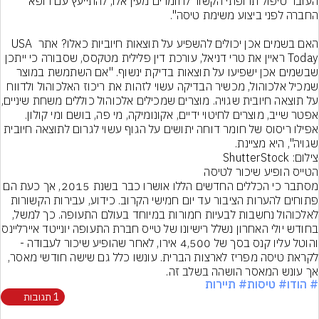
העובר טיפול תרופתי הקשור לחומרים מעין אלו, להתייעץ עם רופא 
האם בשמים אכן יכולים להשפיע על תוצאות חיוביות כאלו? אתר USA 
Today ראיין את טרי דניאל, עורכת דין פלילית מטקסס, שסבורה כי ייתכן 
שבשמים אכן ישפיעו על תוצאות בדיקת ינשוף. "אם השתמשת במוצר 
שמכיל אלכוהול, מכשיר הבדיקה עשוי לזהות את ריכוז האלכוהול ולדווח 
על תוצאה חיובית שגויה. מוצרים שמ
אפטר שייב, מוצרים לחיטוי ידיים, אקונומיקה, מי פה, בושם ומי קולון. 
אפילו ריסוס של חומר דוחה יתושים על הגוף עשוי לגרום לתוצאה חיובית 
שגויה", היא מציינת.
צילום: ShutterStock
הטייס הופיע שיכור לטיסה
מסתבר כי הכללים החדשים הללו אושרו כבר בשנת 2015, אך כעת הם 
פתוחים להערות הציבור עד יום חמישי הקרוב. כידוע, עבירות הקשורות 
לאלכוהול נחשבות לבעיות חמורות במיוחד בעולם התעופה. כך למשל, 
בחודש יולי האחרון נשלל רישיונו של טייס ח
והוטל עליו קנס בסך של 4,500 אירו, לאחר שהופיע שיכור לעבודה - 
לקראת טיסה מפריז לארצות הברית. עונשו כלל גם שישה חודשי מאסר, 
אך עונש המאסר הושהה בשלב זה.
# הודו
# טיסות
# תיירות
1 תגובות