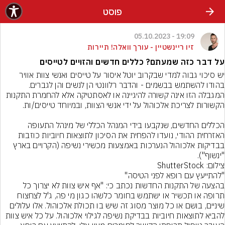
פוסט
19:09 - 05.10.2023
זיו ריינשטיין - עורך וואלה! תיירות
על דבר כזה שמעתם? כללים חדשים והזויים לטייסים
יש סיכוי גבוה למדי שבקרוב יוטל איסור על טייסים ואנשי צוות אוויר 
בהודו להשתמש בבשמים - והדבר רלוונטי הן לנשים והן לגברים. 
המגבלה הזו אינה קשורה להיגיינה או לאסתטיקה אלא להחמרת התקנות 
הכללים החדשים, שנקבעו בידי המנהל הכללי של מינהל התעופה 
האזרחית ההודי, נועדו להפחית את הסיכון לתוצאות חיוביות כוזבות 
בבדיקות אלכוהול הנערכות באמצעות מכשירי נשיפה (הקרויים בארץ 
"ינשוף").
צילום: ShutterStock
"להתייעץ עם רופא לפני הטיסה"
בהצעה של התקנות החדשות נכתב כי: "אף איש צוות לא יצרוך כל 
תרופה או תכשיר או ישתמש בחומר כלשהו כגון מי פה, ג'ל לצחצוח 
שיניים, בושם או כל מוצר מסוג זה שיש בו תכולת אלכוהול. אלו עלולים 
להביא לתוצאות חיוביות בבדיקת נשיפה לגילוי אלכוהול. על כל איש צוות 