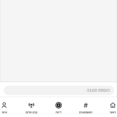
ראשי
האשטאגים
דיווח
צבע אדום
אישי