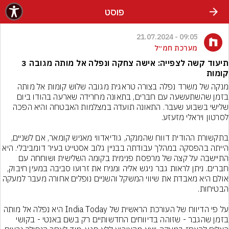
פוסט
09:05 - 21.07.2024
מערכת חמ״ל
תיעוד קשה לצפייה: אישה צחקה ונפלה אל מותה מגובה 3
קומות
מנקה של משרד נפלה בצורה טראגית מגובה שלוש קומות אל מותה 
בזמן שהשתעשעה עם חברים, בתאונה מחרידה שארעה בהודו ביום 
שלישי בשבוע שעבר. התאונה תועדה במצלמות האבטחה והיא הפכה 
בתקשורת ההודית דווח שהמנקה, גודיאדווי מאניש קומאר, אם לשניים, 
הייתה בהפסקה במהלך עבודתה בבניין גלוב אסטייט בעיר דומביבלי. היא 
התיישבה על קצה של מרפסת פנימית בקומה השלישית ושוחחה עם 
חברים. ניתן לראות גבר ניגש אליה ומניח את זרועו סביבה במעין חיבוק, 
אולם היא מאבדת את שיווי המשקל והשניים נופלים אחורה מעבר למעקה 
על פי הדיווח של העורכת הראשית של India Today היא נפלה אל מותה 
בזמן שהגבר - שזוהה בדיווחים החדשותיים רק בשם באנטי - בקושי 