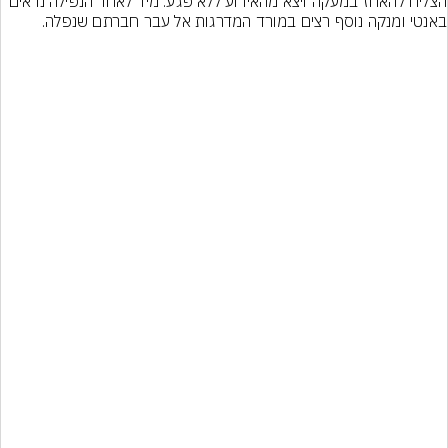
הצליח להאחז במעקה ויצא מהאירוע ללא פגע. מיד לאחר הנפילה נראים 
באנטי ומנקה נוסף רצים במורד המדרגות אל עבר חברתם שנפלה.