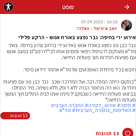
פוסט
16:10 - 07.09.2023
יואב איתיאל - וואלה!
אירוע ירי בחיפה: גבר נפצע באורח אנוש - הרקע פלילי
גבר כבן 30 נפצע באורח אנוש באירוע ירי ברחוב צהיון בחיפה. צוותי 
מד"א מעניקים לו טיפול רפואי ומפנים אותו לבי"ח רמב"ם במצב אנוש 
"במקום הייתה המולה רבה ועל המדרכה שכב  גבר כבן 30 עם פציעות 
חודרות. הוא היה מחוסר הכרה ללא דופק וללא נשימה, מיד התחלנו 
בביצוע פעולות החייאה כשבמקביל פינינו אותו לבית החולים תוך המשך 
פעולות החייאה"
# חיפה
# אירוע_דקירה
# החברה הערבית
# האלימות_בחברה_הערבית
# מד"א
13 תגובות
13 תגובות