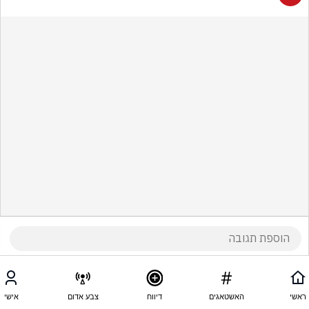
ראשי
האשטאגים
דיווח
צבע אדום
אישי