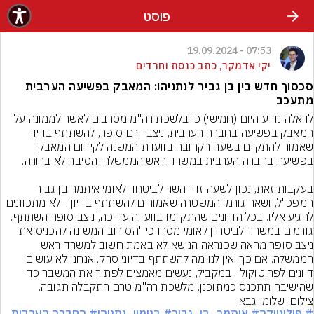
פוסט
07:53 - 19.09.2024
יקי אדמקר, כתב כנסת וחרדים
סכסוך חדש בין בן גביר לנתניהו: המאבק בפשיעה הערבית
מתעכב
לוואלה נודע היום (חמישי) כי בלשכת רה"מ מסרבים לאשר לממונה על 
המאבק בפשיעה בחברה הערבית, ניצב יורם סופר, להשתתף בדיון 
שאמור להתקיים בשעה הקרובה בוועדת המשנה לקידום המאבק 
בעקבות זאת, נכון לשעה זו - השר לביטחון לאומי איתמר בן גביר 
המפכ"ל, ושאר גורמי המשטרה שאמורים להשתתף בדיון - לא מתכוונים 
להגיע אליו. בכל הדיונים שהתקיימו בוועדה עד כה, ניצב סופר השתתף.
גורמים במשרד לביטחון לאומי מסרו כי "הסירוב המשונה להכניס את 
ניצב סופר מראה שכנראה הנושא לא באמת חשוב למשרד ראש 
הממשלה. אם כך, אין לנו מה להשתתף בדיוני סרק. אנחנו לא עושים 
דיונים לפרוטוקול". במקביל, נעשים מאמצים לפתור את המשבר כדי 
שהישיבה תתכנס כמתוכנן. מלשכת רה"מ טרם התקבלה תגובה.
צילום: שלומי גבאי
# פוליטיקה
# איתמר_בן_גביר
# בנימין_נתניהו
# החברה הערבית