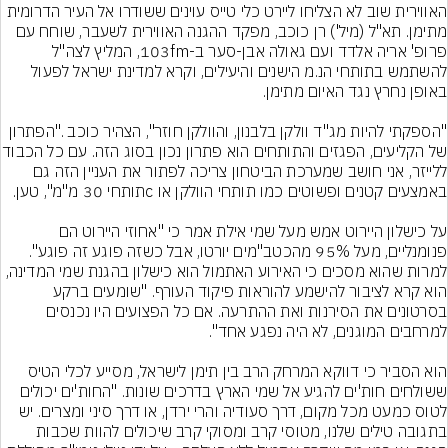
האווירית שוב לא הצליחו ליירט כלי טייס עוינים ששודרו אל העיר הדרומית 
מתימן. תא"ל (מיל') רן כוכב, מפקד ההגנה האווירית לשעבר, שוחח עם 
פרופ' אריה אלדד ועם גאולה אבן-סער ב-103fm, המליץ לצה"ל 
להשתמש בתותחי הנ.מ הישנים והיעילים, וקרא למדינת ישראל לפעול 
"הספקתי להיות מג"ד וולקן בלבנון, והוולקן חוזר", הצהיר כוכב ."הפתרון 
של הקליעים, הפגזים והתותחים הוא פת
ללייזר, אני חושב שמערכת הביטחון צריכה לפתור את העניין הזה גם 
על כישלון היירוט אמש מעל שמי אילת אמר כי "אחוזי היירוט הם 
פנומנליים, מעל 95% מהכטב"מים יורטו, אבל כשזה פוגע זה פוגע". 
למרות שהוא מסכים כי האירוע האתמול הוא כישלון בהגנת שמי המדינה, 
הוא קרא לציבור להישמע להוראות פיקוד העורף. "שומעים ברקע 
בסרטונים את הסירנות ואת ההתרעה. אם כל הפצועים היו נכנסים 
הוא הסביר כי דווקא המרחק הרב בין תימן לישראל, מסייע לכלי הטיס 
ששולחים חות'ים להגיע אל שמי הארץ בדרכים שונות. "החות'ים יכולים 
לטוס כמעט מכל מקום, דרך סעודיה והרי ירדן, או דרך סיני ומצרים. יש 
בתגובה טילים שלנו, מטוסי קרב ומסוקי קרב שיכולים להוות שכבות 