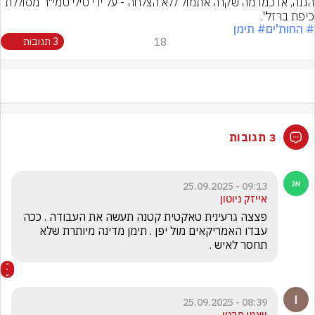
הגנה, או כמו מה שקרה אתמול ללא הצלחה - על ידי טילי טמי"ר מסוללת 
כיפת ברזל".
# החות'ים
# תימן
18
3 תגובות
3 תגובות
09:13 - 25.09.2025
אייזק ניוטון
פצצה גרעינית טאקטית קטנה תעשה את העבודה . ככה 
עבדו האמריקאים מול יפן . תימן מדינה מיותרת שלא 
תחסר לאיש .
08:39 - 25.09.2025