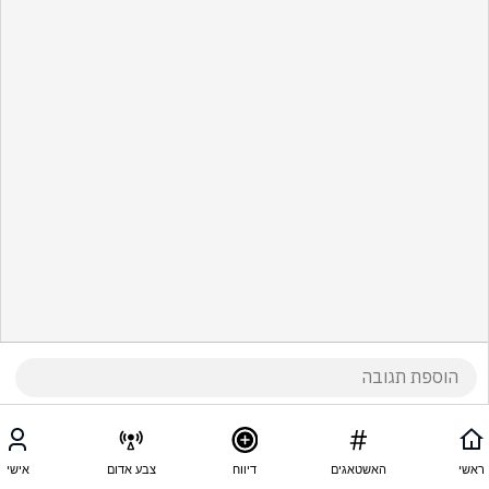
ראשי
האשטאגים
דיווח
צבע אדום
אישי