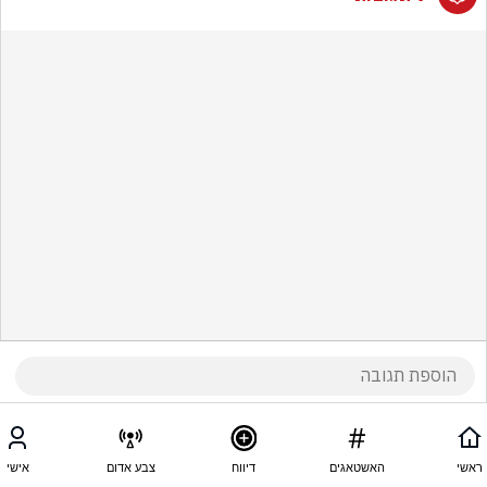
ראשי
האשטאגים
דיווח
צבע אדום
אישי