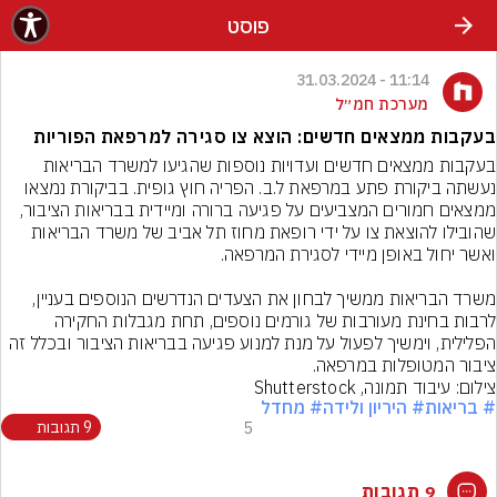
פוסט
11:14 - 31.03.2024
מערכת חמ״ל
בעקבות ממצאים חדשים: הוצא צו סגירה למרפאת הפוריות
בעקבות ממצאים חדשים ועדויות נוספות שהגיעו למשרד הבריאות 
נעשתה ביקורת פתע במרפאת ל.ב. הפריה חוץ גופית. בביקורת נמצאו 
ממצאים חמורים המצביעים על פגיעה ברורה ומיידית בבריאות הציבור, 
שהובילו להוצאת צו על ידי רופאת מחוז תל אביב של משרד הבריאות 
משרד הבריאות ממשיך לבחון את הצעדים הנדרשים הנוספים בעניין, 
לרבות בחינת מעורבות של גורמים נוספים, תחת מגבלות החקירה 
הפלילית, וימשיך לפעול על מנת למנוע פגיעה בבריאות הציבור ובכלל זה 
ציבור המטופלות במרפאה.
צילום: עיבוד תמונה, Shutterstock
# בריאות
# היריון ולידה
# מחדל
5
9 תגובות
9 תגובות