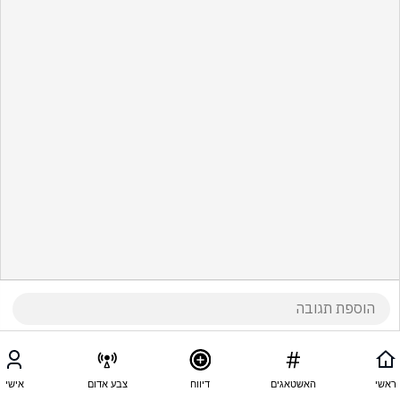
ראשי
האשטאגים
דיווח
צבע אדום
אישי