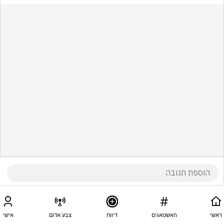
ראשי
האשטאגים
דיווח
צבע אדום
אישי