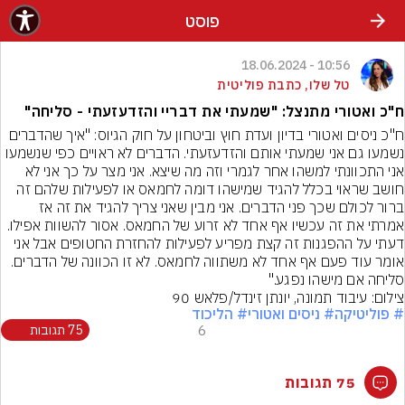
פוסט
10:56 - 18.06.2024
טל שלו, כתבת פוליטית
ח"כ ואטורי מתנצל: "שמעתי את דבריי והזדעזעתי - סליחה"
ח"כ ניסים ואטורי בדיון ועדת חוץ וביטחון על חוק הגיוס: "איך שהדברים 
נשמעו גם אני שמעתי אותם והזדעזעתי. הדברים לא ראויים כפי שנשמעו 
אני התכוונתי למשהו אחר לגמרי וזה מה שיצא. אני מצר על כך אני לא 
חושב שראוי בכלל להגיד שמישהו דומה לחמאס או לפעילות שלהם זה 
ברור לכולם שכך פני הדברים. אני מבין שאני צריך להגיד את זה אז 
אמרתי את זה עכשיו אף אחד לא זרוע של החמאס. אסור להשוות אפילו. 
דעתי על ההפגנות זה קצת מפריע לפעילות להחזרת החטופים אבל אני 
אומר עוד פעם אף אחד לא משתווה לחמאס. לא זו הכוונה של הדברים. 
סליחה אם מישהו נפגע."
צילום: עיבוד תמונה, יונתן זינדל/פלאש 90
# פוליטיקה
# ניסים ואטורי
# הליכוד
6
75 תגובות
75 תגובות