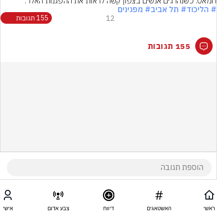
חמאס. כשנהרגים אנשים בצפון קשה לראות את ההפגנות האלו".
# הליכוד
# תל אביב
# מפגינים
12
155 תגובות
155 תגובות
ראשי
האשטאגים
דיווח
צבע אדום
אישי