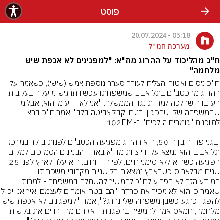
פוסט
05:18 - 20.07.2024
מערכת חמ״ל
ח"כ מהליכוד על ההרוג מת"א: "למפגינים לא אכפת שיש
מלחמה"
ח"כ ניסים ואטורי הצליח לעורר סערה נוספת אמש (שישי), כשאמר על 
ההרוג מהכטב"ם בתל אביב שמשפחתו עכשיו תרגיש מועקה בעקבות 
העובדה שהלכה למחות נגד הממשלה. "אני לא יודע מי הוא, אבל מי 
שבמשפחה שלו שהפגין, בטח יקבל צביטה בלב", אמר ח"כ בראיון 
יבגני פרדר בן ה-50, הוא ההרוג מפגיעה הכטב"ם לפנות בוקר במרכז 
תל אביב. הוא נמצא על ידי צוות מד"א באחד הבניינים הסמוכים למקום 
הפגיעה כשהוא ללא סימני חיים. לפי הדיווחים, הוא עלה לארץ לפני 25 
שנים מבלארוס כשבארץ נמצאים רק שניים מקרובי משפחתו.
המידע הזה לא הפריע לח"כ להמשיך להשתלח במשפחה - למרות 
שאמר כי הוא לא מכיר את פרדר. "הם בטח אומרים לעצמם: א
להפגין כרגע כשבן משפחה שלי נהרג?", אמר. "למפגינים לא אכפת שיש 
מלחמה, חמאס אמר להמשיך בהפגנות - אז הם מהדהדים את בקשות 