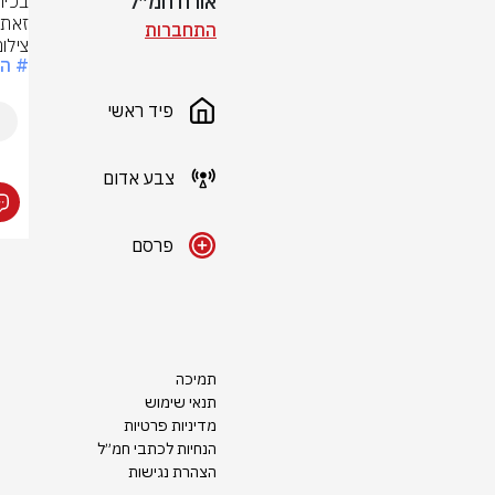
אורח חמ״ל
זאת, 
התחברות
צילו
# הל
פיד ראשי
צבע אדום
פרסם
תמיכה
תנאי שימוש
מדיניות פרטיות
הנחיות לכתבי חמ״ל
הצהרת נגישות