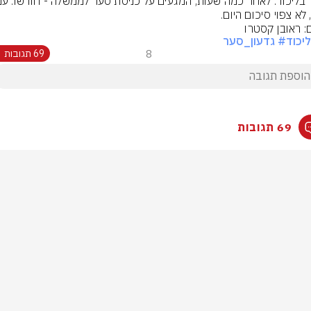
לא צפוי סיכום היום.
ם: ראובן קסטרו
יכוד
# גדעון_סער
8
69 תגובות
69 תגובות