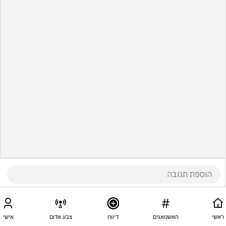
ראשי
האשטאגים
דיווח
צבע אדום
אישי