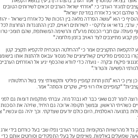
שר האוצר בצלאל סמוטרץ' אמר הערב בהצהרה (רביעי) בנושא הקפאת 
התקציבים למגזר הערבי כי: "אזרחי ישראל הערבים זכאים לשירותים הטובים 
ר שלהם זכאי כל אזרח במדינת ישראל"
דרוזי, ערבי, בדואי או צ'רקסי - לשירותים ראויים
בנוגע להקפאת התקציבים אמר כי "ההחלטה הנוכחית להקפיא תקציב קטן 
כמו כן ציין כי הוא "נתון תחת קמפיין פוליטי ותקשורתי ציני בשל החלטותיו 
"אני רוצה לומר לכם שאני כבר לא נבהל מזה. עברתי מתקפות דומות
שנתיים כשהייתי הראשון, ובמשך 
הפשיעה שפועלים באלימות, מאיימים על בעלי התפקידים וסוחטים אותם כדי 