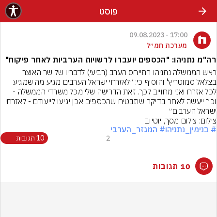
פוסט
17:00 - 09.08.2023
מערכת חמ״ל
רה"מ נתניהו: "הכספים יועברו לרשויות הערביות לאחר פיקוח"
ראש הממשלה נתניהו התייחס הערב (רביעי) לדבריו של שר האוצר 
בצלאל סמוטריץ' והוסיף כי: ״לאזרחי ישראל הערבים מגיע מה שמגיע 
לכל אזרח ואני מחוייב לכך. זאת הדרישה שלי מכל משרדי הממשלה - 
וכך ייעשה לאחר בדיקה שתבטיח שהכספים אכן יגיעו לייעודם - לאזרחי 
ישראל הערבים״
צילום: צילום מסך, יוטיוב
# בנימין_נתניהו
# המגזר_הערבי
2
10 תגובות
10 תגובות