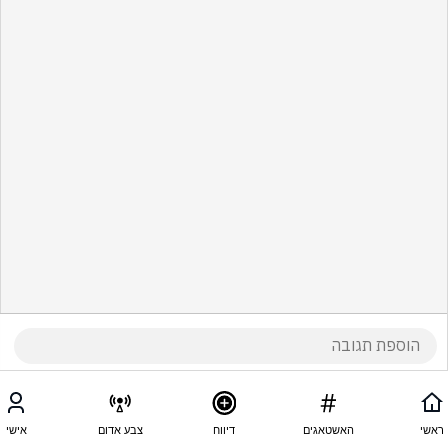
ראשי
האשטאגים
דיווח
צבע אדום
אישי