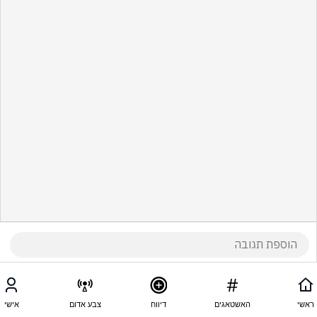
ראשי
האשטאגים
דיווח
צבע אדום
אישי