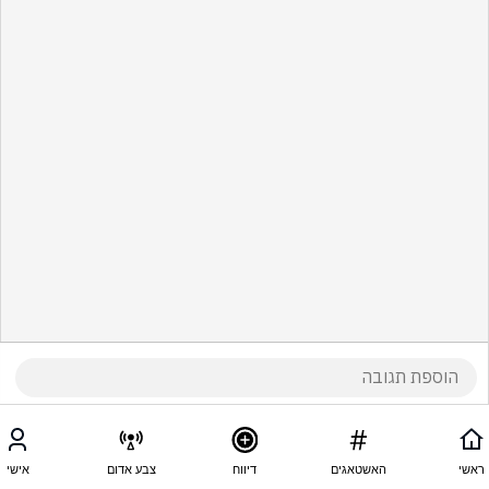
ראשי
האשטאגים
דיווח
צבע אדום
אישי