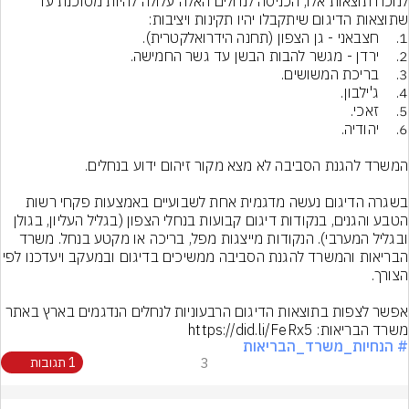
לנוכח תוצאות אלו, הכניסה לנחלים האלה עלולה להיות מסוכנת עד 
בשגרה הדיגום נעשה מדגמית אחת לשבועיים באמצעות פקחי רשות 
הטבע והגנים, בנקודות דיגום קבועות בנחלי הצפון (בגליל העליון, בגולן 
ובגליל המערבי). הנקודות מייצגות מפל, בריכה או מקטע בנחל. משרד 
הבריאות והמשרד להגנת הסביבה ממשיכים בדיגום
אפשר לצפות בתוצאות הדיגום הרבעוניות לנחלים הנדגמים בארץ באתר 
משרד הבריאות: https://did.li/FeRx5
# הנחיות_משרד_הבריאות
3
1 תגובות